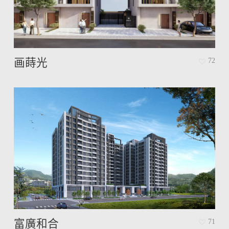
画蒔光
72
富廣和合
71