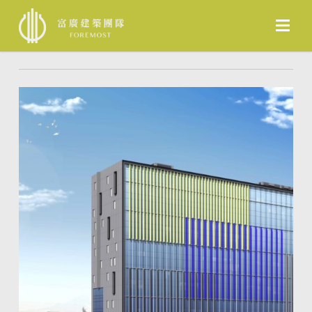
Skip
to
最新熱銷
main
content