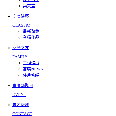
築美堂
富廣建築
CLASSIC
最新熱銷
業績作品
富廣之友
FAMILY
工程進度
富廣NEWS
住戶修繕
富廣鄰聚日
EVENT
求才徵地
CONTACT