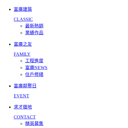
富廣建築
CLASSIC
最新熱銷
業績作品
富廣之友
FAMILY
工程進度
富廣NEWS
住戶修繕
富廣鄰聚日
EVENT
求才徵地
CONTACT
精英募集