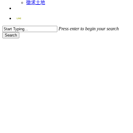
徵求土地
facebook
Press enter to begin your search
Search
Close
Search