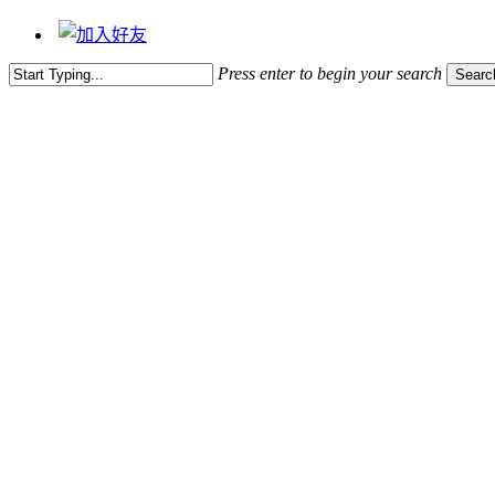
Press enter to begin your search
Searc
Close
Search