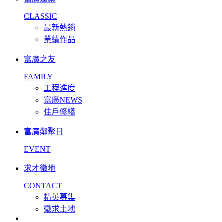
CLASSIC
最新熱銷
業績作品
富廣之友
FAMILY
工程進度
富廣NEWS
住戶修繕
富廣鄰聚日
EVENT
求才徵地
CONTACT
精英募集
徵求土地
facebook