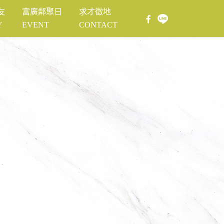
友
富廣鄰聚日
求才徵地
Y
EVENT
CONTACT