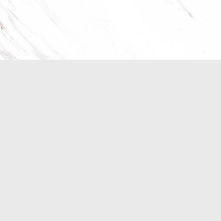
37號10樓
8／Fax：03-6587623