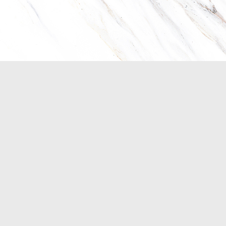
回到頁首
台北
竹北市文興路一段9號
台北市民權東路三段
3-6582288／Fax：03-6587623
Tel：03-658228