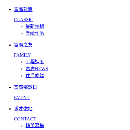
富廣建築
CLASSIC
最新熱銷
業績作品
富廣之友
FAMILY
工程進度
富廣NEWS
住戶修繕
富廣鄰聚日
EVENT
求才徵地
CONTACT
精英募集