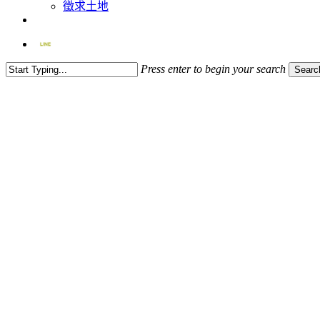
徵求土地
facebook
Press enter to begin your search
Searc
Close
Search