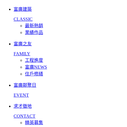
富廣建築
CLASSIC
最新熱銷
業績作品
富廣之友
FAMILY
工程進度
富廣NEWS
住戶修繕
富廣鄰聚日
EVENT
求才徵地
CONTACT
精英募集