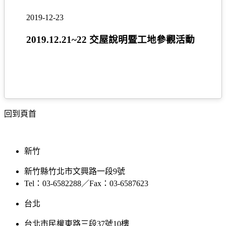
屋
2019-12-23
說
明
2019.12.21~22 交屋說明暨工地參觀活動
暨
工
地
參
觀
活
回到頁首
動
新竹
新竹縣竹北市文興路一段9號
Tel：03-6582288／Fax：03-6587623
台北
台北市民權東路三段37號10樓