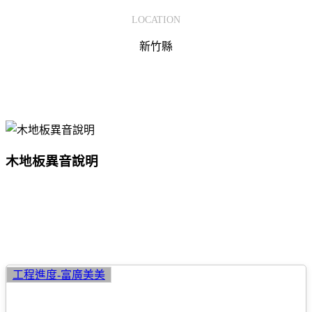
LOCATION
新竹縣
木
木地板異音說明
地
板
異
音
其他進度
說
明
2020.04.10
工程進度-富廣美美
木
地