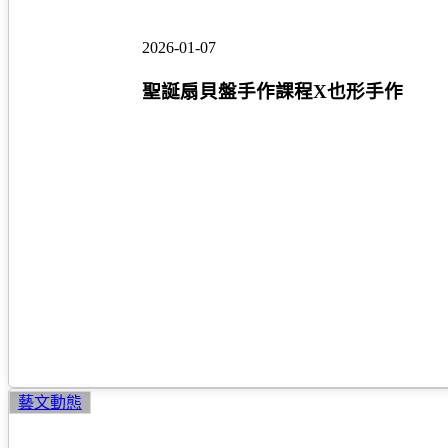
手
作
2026-01-07
課
程
聖誕扇貝盤手作課程X也形手作
X
也
形
手
作
樂
藝文動態
高