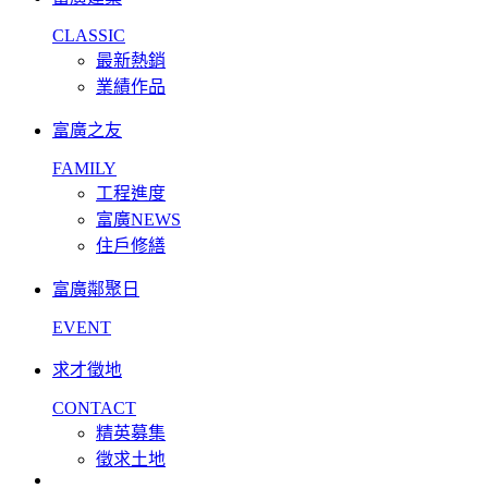
CLASSIC
最新熱銷
業績作品
富廣之友
FAMILY
工程進度
富廣NEWS
住戶修繕
富廣鄰聚日
EVENT
求才徵地
CONTACT
精英募集
徵求土地
facebook