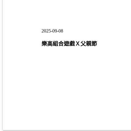
組
合
遊
戲
Ｘ
2025-09-08
父
親
樂高組合遊戲Ｘ父親節
節