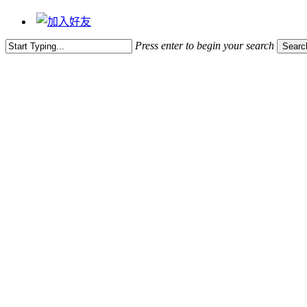
Press enter to begin your search
Searc
Close
Search
201