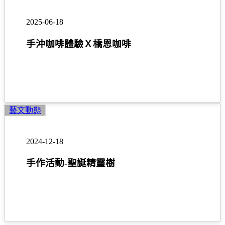
沖
咖
2025-06-18
啡
體
手沖咖啡體驗Ｘ橋恩咖啡
驗
Ｘ
橋
恩
咖
手
藝文動態
啡
作
活
2024-12-18
動-
聖
手作活動-聖誕精靈樹
誕
精
靈
樹