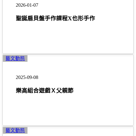
扇
2026-01-07
貝
盤
聖誕扇貝盤手作課程X也形手作
手
作
課
程
X
也
樂
藝文動態
形
高
手
組
2025-09-08
作
合
遊
樂高組合遊戲Ｘ父親節
戲
Ｘ
父
親
節
手
藝文動態