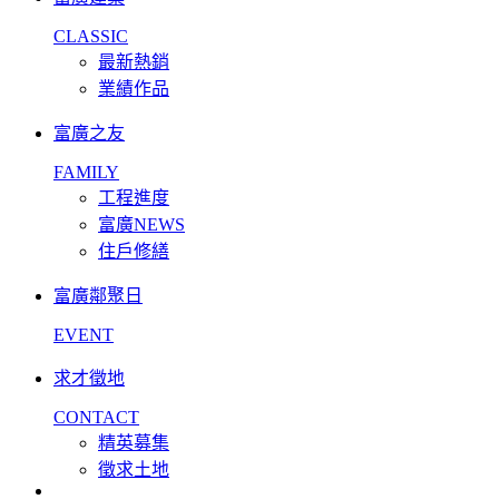
CLASSIC
最新熱銷
業績作品
富廣之友
FAMILY
工程進度
富廣NEWS
住戶修繕
富廣鄰聚日
EVENT
求才徵地
CONTACT
精英募集
徵求土地
facebook