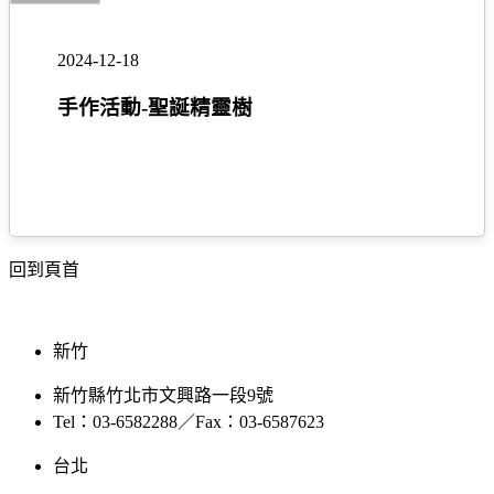
作
活
2024-12-18
動-
聖
手作活動-聖誕精靈樹
誕
精
靈
樹
回到頁首
新竹
新竹縣竹北市文興路一段9號
Tel：03-6582288／Fax：03-6587623
台北