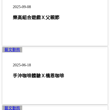
手
組
2025-09-08
作
合
遊
樂高組合遊戲Ｘ父親節
戲
Ｘ
父
親
節
手
藝文動態
沖
咖
2025-06-18
啡
體
手沖咖啡體驗Ｘ橋恩咖啡
驗
Ｘ
橋
恩
咖
手
藝文動態
啡