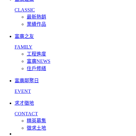
CLASSIC
最新熱銷
業績作品
富廣之友
FAMILY
工程進度
富廣NEWS
住戶修繕
富廣鄰聚日
EVENT
求才徵地
CONTACT
精英募集
徵求土地
facebook