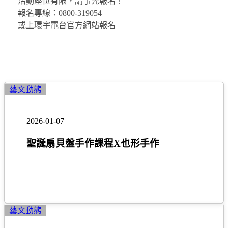
活動座位有限，請事先報名！
報名專線：0800-319054
或上環宇電台官方網站報名
聖
藝文動態
誕
扇
2026-01-07
貝
盤
聖誕扇貝盤手作課程X也形手作
手
作
課
程
X
也
樂
藝文動態
形
高