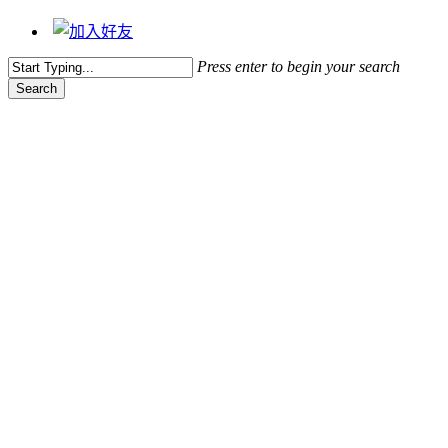
Press enter to begin your search
Search
Close
Search
藝文動態
2014/4/26 人與土地系列講座
(一) 歷史x電影 從來沒有離開
過