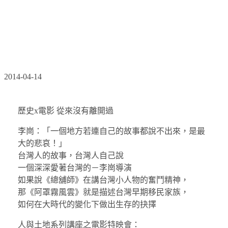
2014/4/26 人與土地系列講座(一) 歷史x電影 從來沒
有離開過
2014-04-14
歷史x電影 從來沒有離開過
李崗：「一個地方若連自己的故事都說不出來，是最
大的悲哀！」
台灣人的故事，台灣人自己說
一個深深愛著台灣的－李崗導演
如果說《總舖師》在講台灣小人物的奮鬥精神，
那《阿罩霧風雲》就是描述台灣早期移民家族，
如何在大時代的變化下做出生存的抉擇
人與土地系列講座之電影特映會：